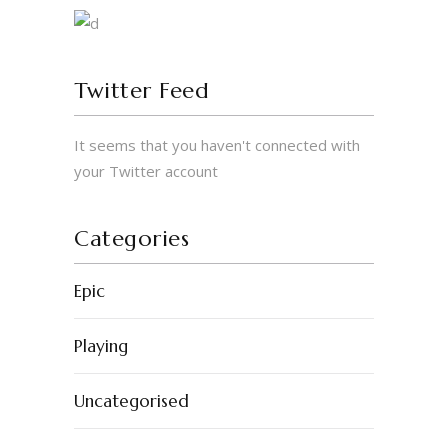
Twitter Feed
It seems that you haven't connected with
© 2023 by Erigo Studios LLC. All rights
your Twitter account
reserved.
Categories
Epic
Playing
Uncategorised
INSTAGRAM