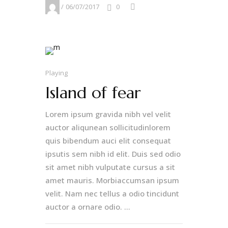
06/07/2017
0
Playing
Island of fear
Lorem ipsum gravida nibh vel velit
auctor aliqunean sollicitudinlorem
© 2023 by Erigo Studios LLC. All rights
quis bibendum auci elit consequat
reserved.
ipsutis sem nibh id elit. Duis sed odio
sit amet nibh vulputate cursus a sit
amet mauris. Morbiaccumsan ipsum
velit. Nam nec tellus a odio tincidunt
auctor a ornare odio. ...