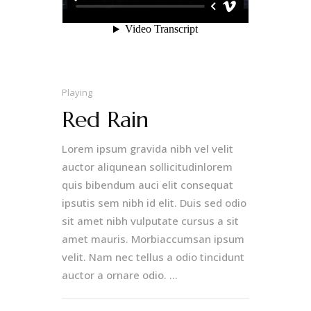
Playing
Red Rain
Lorem ipsum gravida nibh vel velit
auctor aliqunean sollicitudinlorem
quis bibendum auci elit consequat
ipsutis sem nibh id elit. Duis sed odio
sit amet nibh vulputate cursus a sit
amet mauris. Morbiaccumsan ipsum
velit. Nam nec tellus a odio tincidunt
auctor a ornare odio. ...