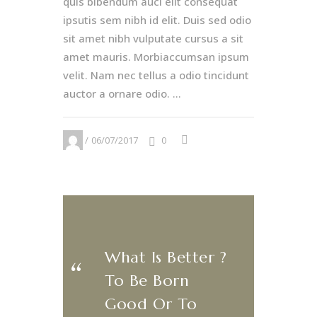
quis bibendum auci elit consequat
ipsutis sem nibh id elit. Duis sed odio
sit amet nibh vulputate cursus a sit
amet mauris. Morbiaccumsan ipsum
velit. Nam nec tellus a odio tincidunt
auctor a ornare odio. ...
06/07/2017
0
What Is Better ?
​‌“
To Be Born
Good Or To