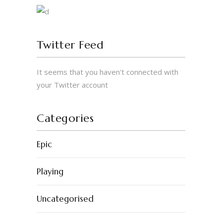
Twitter Feed
It seems that you haven't connected with
© 2023 by Erigo Studios LLC. All rights
your Twitter account
reserved.
Categories
Epic
Playing
Uncategorised
INSTAGRAM